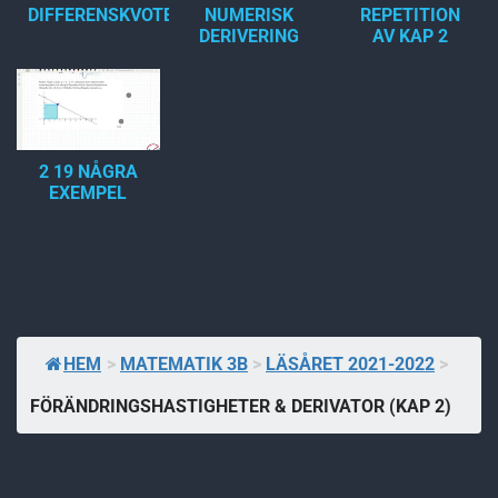
DIFFERENSKVOTER
NUMERISK
REPETITION
DERIVERING
AV KAP 2
2 19 NÅGRA
EXEMPEL
HEM
>
MATEMATIK 3B
>
LÄSÅRET 2021-2022
>
FÖRÄNDRINGSHASTIGHETER & DERIVATOR (KAP 2)