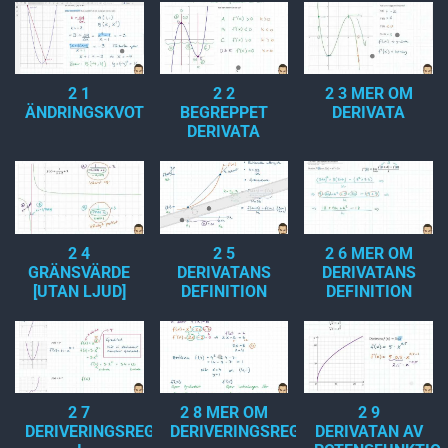
2 1
2 2
2 3 MER OM
ÄNDRINGSKVOT
BEGREPPET
DERIVATA
DERIVATA
2 4
2 5
2 6 MER OM
GRÄNSVÄRDE
DERIVATANS
DERIVATANS
[UTAN LJUD]
DEFINITION
DEFINITION
2 7
2 8 MER OM
2 9
DERIVERINGSREGLER
DERIVERINGSREGLERNA
DERIVATAN AV