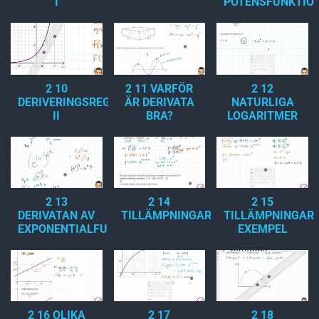
I
POTENSFUNKTIO
2 10
2 11 VARFÖR
2 12
DERIVERINGSREGLER
ÄR DERIVATA
NATURLIGA
II
BRA?
LOGARITMER
2 13
2 14
2 15
DERIVATAN AV
TILLÄMPNINGAR
TILLÄMPNINGAR,
EXPONENTIALFUNKTIONER
EXEMPEL
2 16 OLIKA
2 17
2 18