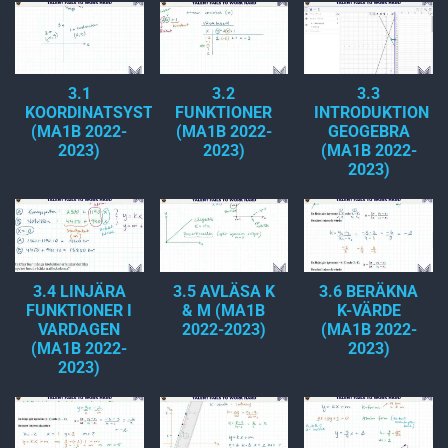
3.1
3.2
3.3
KOORDINATSYSTEM
FUNKTIONER
INTRODUKTION
(MA1B 2022-
(MA1B 2022-
GEOGEBRA
2023)
2023)
(MA1B 2022-
2023)
3.4 LINJÄRA
3.5 AVLÄSA K
3.6 BERÄKNA
FUNKTIONER I
& M (MA1B
K-VÄRDE
VARDAGEN
2022-2023)
(MA1B 2022-
(MA1B 2022-
2023)
2023)