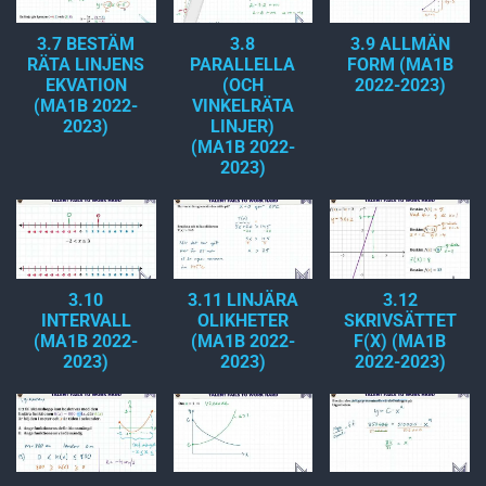
3.7 BESTÄM
3.8
3.9 ALLMÄN
RÄTA LINJENS
PARALLELLA
FORM (MA1B
EKVATION
(OCH
2022-2023)
(MA1B 2022-
VINKELRÄTA
2023)
LINJER)
(MA1B 2022-
2023)
3.10
3.11 LINJÄRA
3.12
INTERVALL
OLIKHETER
SKRIVSÄTTET
(MA1B 2022-
(MA1B 2022-
F(X) (MA1B
2023)
2023)
2022-2023)